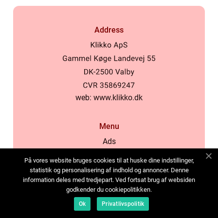
Address
web:
www.klikko.dk
Menu
Ads
About Us
På vores website bruges cookies til at huske dine indstillinger,
Cookies
statistik og personalisering af indhold og annoncer. Denne
information deles med tredjepart. Ved fortsat brug af websiden
Contact
godkender du cookiepolitikken.
Sitemap
Ok
Privatlivspolitik