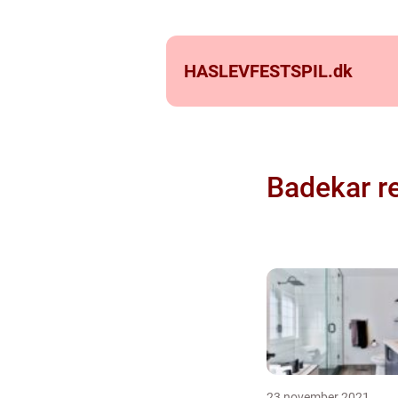
HASLEVFESTSPIL.
dk
Badekar r
23 november 2021