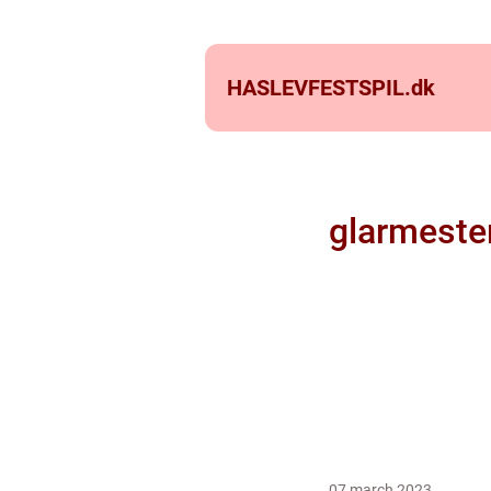
HASLEVFESTSPIL.
dk
glarmeste
07 march 2023