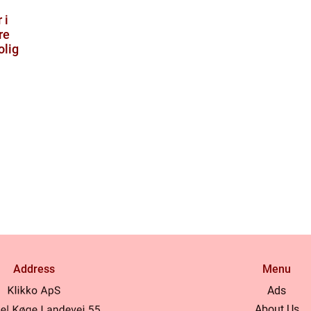
 i
re
olig
Address
Menu
Ads
About Us