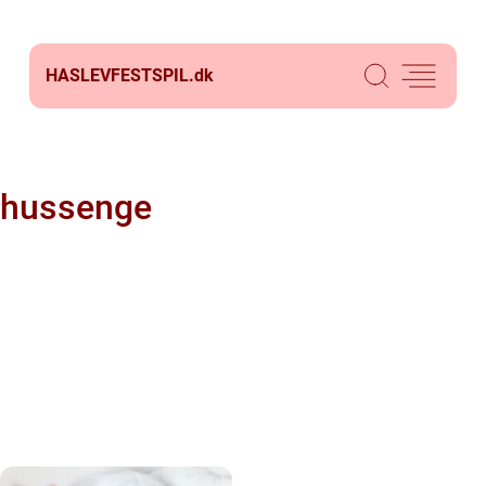
HASLEVFESTSPIL.
dk
hussenge