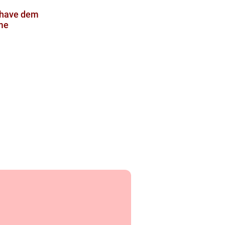
 have dem
me