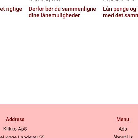
t rigtige
Derfor bør du sammenligne
Lån penge og
dine lånemuligheder
med det sam
Address
Menu
Ads
About Us