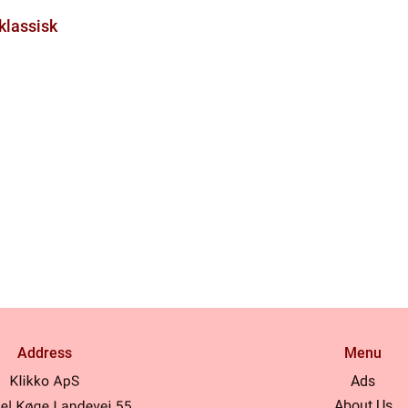
klassisk
Address
Menu
Ads
About Us