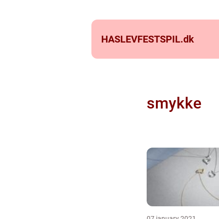
HASLEVFESTSPIL.
dk
smykke
07 january 2021