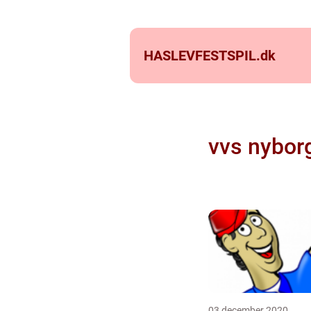
HASLEVFESTSPIL.
dk
vvs nybor
03 december 2020