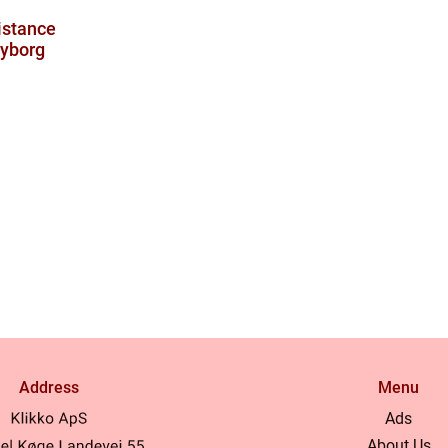
istance
Nyborg
Address
Menu
Ads
About Us