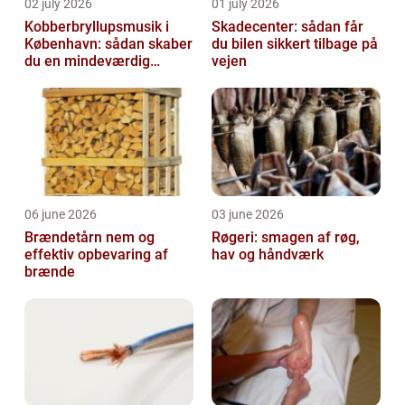
02 july 2026
01 july 2026
Kobberbryllupsmusik i
Skadecenter: sådan får
København: sådan skaber
du bilen sikkert tilbage på
du en mindeværdig
vejen
morgen
06 june 2026
03 june 2026
Brændetårn nem og
Røgeri: smagen af røg,
effektiv opbevaring af
hav og håndværk
brænde