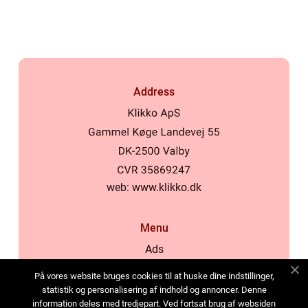
Address
web:
www.klikko.dk
Menu
Ads
About Us
På vores website bruges cookies til at huske dine indstillinger,
Cookies
statistik og personalisering af indhold og annoncer. Denne
information deles med tredjepart. Ved fortsat brug af websiden
Contact