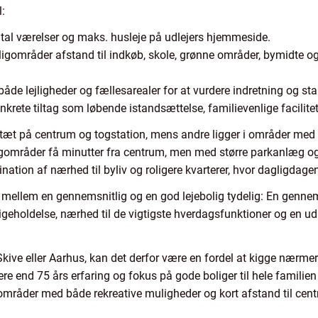
:
 antal værelser og maks. husleje på udlejers hjemmeside.
ligområder afstand til indkøb, skole, grønne områder, bymidte o
både lejligheder og fællesarealer for at vurdere indretning og st
nkrete tiltag som løbende istandsættelse, familievenlige facilite
tæt på centrum og togstation, mens andre ligger i områder med ko
oligområder få minutter fra centrum, men med større parkanlæg og
nation af nærhed til byliv og roligere kvarterer, hvor dagligdage
en mellem en gennemsnitlig og en god lejebolig tydelig: En genne
igeholdelse, nærhed til de vigtigste hverdagsfunktioner og en udl
Skive eller Aarhus, kan det derfor være en fordel at kigge nærmer
 end 75 års erfaring og fokus på gode boliger til hele familien 
 områder med både rekreative muligheder og kort afstand til cen