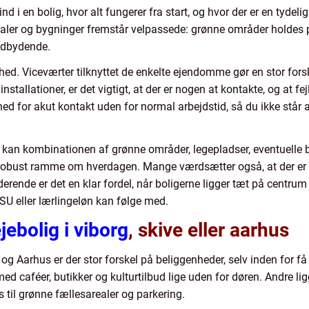
 ind i en bolig, hvor alt fungerer fra start, og hvor der er en tyde
ealer og bygninger fremstår velpassede: grønne områder holdes
indbydende.
ghed. Viceværter tilknyttet de enkelte ejendomme gør en stor fors
stallationer, er det vigtigt, at der er nogen at kontakte, og at fejl
ed for akut kontakt uden for normal arbejdstid, så du ikke står a
d, kan kombinationen af grønne områder, legepladser, eventuelle b
 robust ramme om hverdagen. Mange værdsætter også, at der er
derende er det en klar fordel, når boligerne ligger tæt på centru
 SU eller lærlingeløn kan følge med.
jebolig i viborg
, skive eller aarhus
og Aarhus er der stor forskel på beliggenheder, selv inden for f
 caféer, butikker og kulturtilbud lige uden for døren. Andre li
 til grønne fællesarealer og parkering.