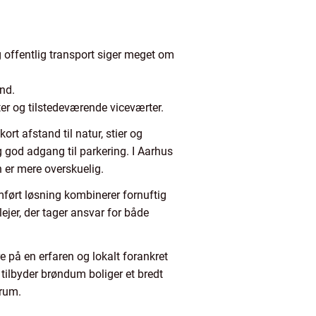
g offentlig transport siger meget om
and.
ter og tilstedeværende viceværter.
rt afstand til natur, stier og
 god adgang til parkering. I Aarhus
n er mere overskuelig.
mført løsning kombinerer fornuftig
ejer, der tager ansvar for både
e på en erfaren og lokalt forankret
tilbyder brøndum boliger et bredt
trum.