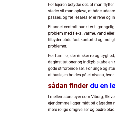
For lejeren betyder det, at man flytter
steder vil man opleve, at både udear
passes, og fællesarealer er rene og 
Et andet centralt punkt er tilgængeli
problem med f.eks. varme, vand eller in
tilbyder både fast kontortid og muligh
problemer.
For familier, der ønsker ro og tryghe
daginstitutioner og indkøb skabe en
gode stiforbindelser. For unge og stu
at huslejen holdes på et niveau, hvor
sådan finder
du en le
I mellemstore byer som Viborg, Skive 
ejendomme ligger midt på gågaden med
mere rolige omgivelser og bedre plads