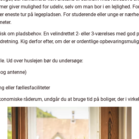
mer giver mulighed for udeliv, selv om man bor i en lejlighed. For
er eneste tur på legepladsen. For studerende eller unge er nærhed
meter.
tisk om pladsbehov. En velindrettet 2- eller 3-værelses med god
etning. Kig derfor efter, om der er ordentlige opbevaringsmuligh
olle. Ud over huslejen bør du undersøge:
t og antenne)
ng eller fællesfaciliteter
konomiske råderum, undgår du at bruge tid på boliger, der i virke