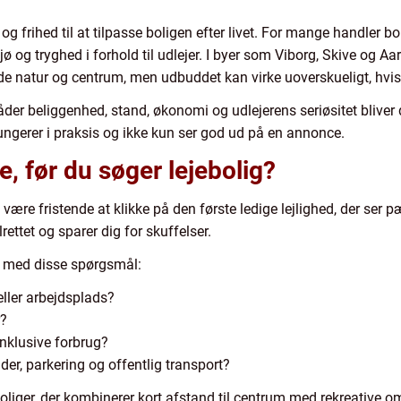
ed og frihed til at tilpasse boligen efter livet. For mange handler
ø og tryghed i forhold til udlejer. I byer som Viborg, Skive og Aa
e natur og centrum, men udbuddet kan virke uoverskueligt, hvis 
er beliggenhed, stand, økonomi og udlejerens seriøsitet bliver det
ungerer i praksis og ikke kun ser god ud på en annonce.
, før du søger lejebolig?
t være fristende at klikke på den første ledige lejlighed, der ser
ettet og sparer dig for skuffelser.
e med disse spørgsmål:
eller arbejdsplads?
r?
inklusive forbrug?
der, parkering og offentlig transport?
oliger, der kombinerer kort afstand til centrum med rekreative