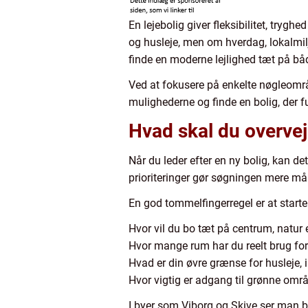
En lejebolig giver fleksibilitet, trygh
og husleje, men om hverdag, lokalmilj
finde en moderne lejlighed tæt på båd
Ved at fokusere på enkelte nøgleområd
mulighederne og finde en bolig, der f
Hvad skal du overveje
Når du leder efter en ny bolig, kan de
prioriteringer gør søgningen mere målr
En god tommelfingerregel er at start
Hvor vil du bo tæt på centrum, natur 
Hvor mange rum har du reelt brug fo
Hvad er din øvre grænse for husleje, 
Hvor vigtig er adgang til grønne områ
I byer som Viborg og Skive ser man b