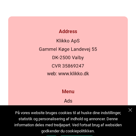
Address
web:
www.klikko.dk
Menu
Ads
About Us
På vores website bruges cookies til at huske dine indstillinger,
Cookies
statistik og personalisering af indhold og annoncer. Denne
information deles med tredjepart. Ved fortsat brug af websiden
Contact
godkender du cookiepolitikken.
Sitemap