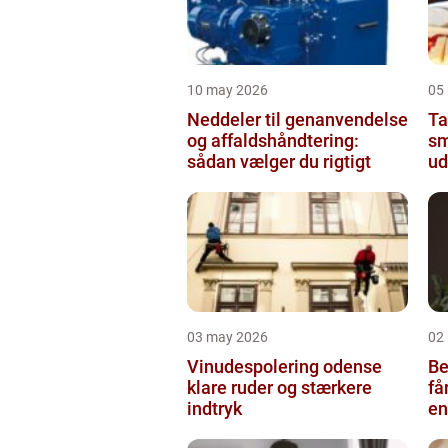
10 may 2026
05
Neddeler til genanvendelse
Tap
og affaldshåndtering:
sm
sådan vælger du rigtigt
ud
03 may 2026
02
Vinudespolering odense
Be
klare ruder og stærkere
få
indtryk
en