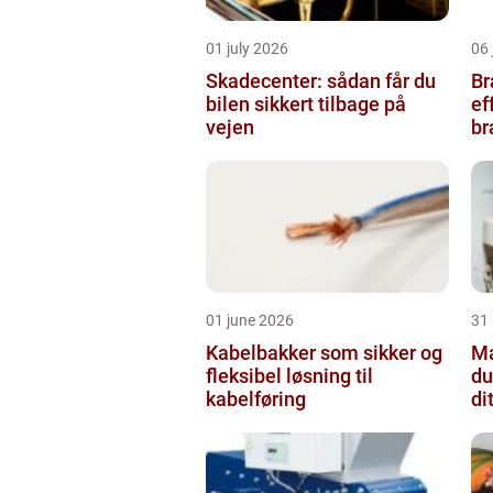
01 july 2026
06 
Skadecenter: sådan får du
Bræ
bilen sikkert tilbage på
ef
vejen
b
01 june 2026
31
Kabelbakker som sikker og
Male
fleksibel løsning til
du
kabelføring
di