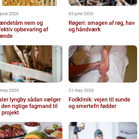
june 2026
03 june 2026
ndetårn nem og
Røgeri: smagen af røg, hav
fektiv opbevaring af
og håndværk
rænde
 may 2026
31 may 2026
r lyngby sådan vælger
Fodklinik: vejen til sunde
 den rigtige fagmand til
og smertefri fødder
t projekt