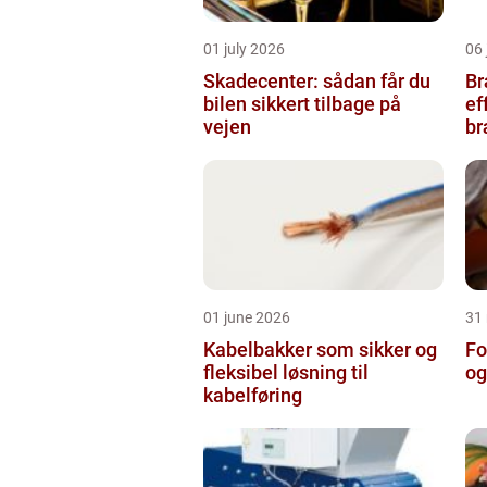
01 july 2026
06 
Skadecenter: sådan får du
Bræ
bilen sikkert tilbage på
ef
vejen
b
01 june 2026
31
Kabelbakker som sikker og
Fo
fleksibel løsning til
og
kabelføring