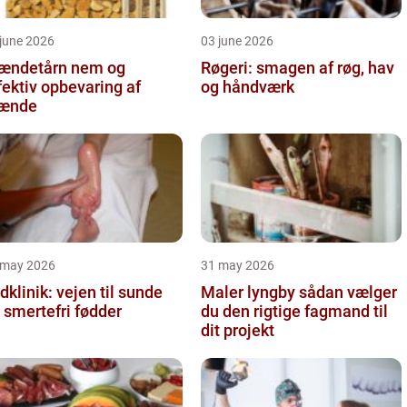
june 2026
03 june 2026
ndetårn nem og
Røgeri: smagen af røg, hav
fektiv opbevaring af
og håndværk
rænde
 may 2026
31 may 2026
dklinik: vejen til sunde
Maler lyngby sådan vælger
 smertefri fødder
du den rigtige fagmand til
dit projekt