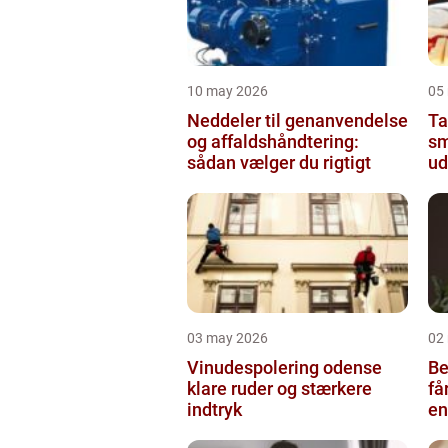
10 may 2026
05
Neddeler til genanvendelse
Tap
og affaldshåndtering:
sm
sådan vælger du rigtigt
ud
03 may 2026
02
Vinudespolering odense
Be
klare ruder og stærkere
få
indtryk
en