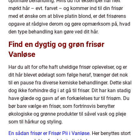
optimale behandling. Hvis du for eksempel har helt
mørkt hår – evt. farvet – og kommer ind til din frisør
med et ønske om at blive platin blond, er det frisørens
opgave at rådgive derom og gøre opmærksom på, hvad
den type behandling kan gøre ved dit hår.
Find en dygtig og grøn frisør
Vanløse
Har du alt for ofte haft uheldige frisør oplevelser, og er
dit hår blevet ødelagt som følge heraf, trænger det nok
til en pause fra diverse kemiske behandlinger. Dette skal
dog ikke forhindre dig i at gå til frisør. Dit har kan stadig
have glæde og gavn af en forkælelses tur til frisørn. Du
bør bare vælge en frisør, som fortrinsvis benytter
økologiske og grønne produkter til såvel vask og pleje
som til hårkur og styling.
En sådan frisør er Frisør Pii i Vanløse
. Her benyttes stort