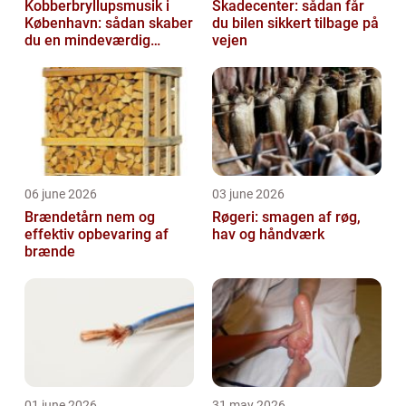
Kobberbryllupsmusik i
Skadecenter: sådan får
København: sådan skaber
du bilen sikkert tilbage på
du en mindeværdig
vejen
morgen
06 june 2026
03 june 2026
Brændetårn nem og
Røgeri: smagen af røg,
effektiv opbevaring af
hav og håndværk
brænde
01 june 2026
31 may 2026