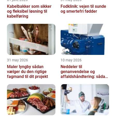
Kabelbakker som sikker
Fodklinik: vejen til sunde
og fleksibel løsning til
og smertefri fødder
kabelføring
31 may 2026
10 may 2026
Maler lyngby sådan
Neddeler til
vælger du den rigtige
genanvendelse og
fagmand til dit projekt
affaldshåndtering: sådan
vælger du rigtigt