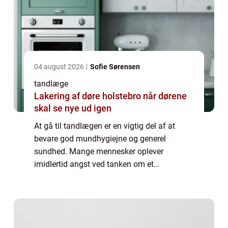
04 august 2026
Sofie Sørensen
tandlæge
Lakering af døre holstebro når dørene
skal se nye ud igen
At gå til tandlægen er en vigtig del af at
bevare god mundhygiejne og generel
sundhed. Mange mennesker oplever
imidlertid angst ved tanken om et
tandlægebesøg, hvilket kan føre til
udsættelse og i sidste ende ska...