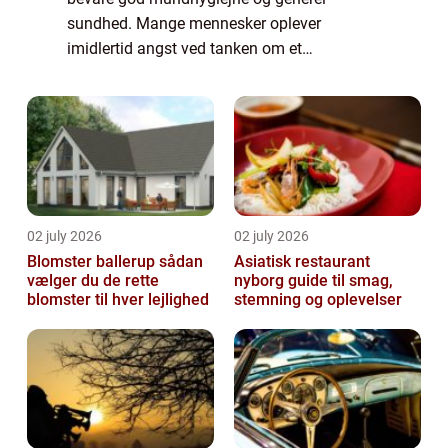
sundhed. Mange mennesker oplever
imidlertid angst ved tanken om et
tandlægebesøg, hvilket kan føre til
udsættelse og i sidste ende ska...
02 july 2026
02 july 2026
Blomster ballerup sådan
Asiatisk restaurant
vælger du de rette
nyborg guide til smag,
blomster til hver lejlighed
stemning og oplevelser