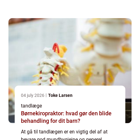
tandlægebesøg, hvilket kan føre til
udsættelse og i sidste ende ska...
04 july 2026
Toke Larsen
tandlæge
Børnekiropraktor: hvad gør den blide
behandling for dit barn?
At gå til tandlægen er en vigtig del af at
bevare god mundhygiejne og generel