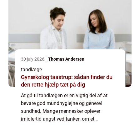
30 july 2026
Thomas Andersen
tandlæge
Gynækolog taastrup: sådan finder du
den rette hjælp tæt på dig
At gå til tandlægen er en vigtig del af at
bevare god mundhygiejne og generel
sundhed. Mange mennesker oplever
imidlertid angst ved tanken om et
tandlægebesøg, hvilket kan føre til
udsættelse og i sidste ende ska...