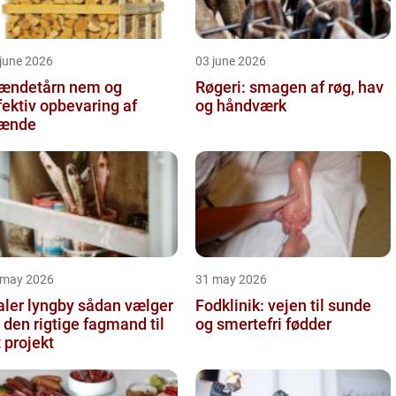
june 2026
03 june 2026
ndetårn nem og
Røgeri: smagen af røg, hav
fektiv opbevaring af
og håndværk
rænde
 may 2026
31 may 2026
r lyngby sådan vælger
Fodklinik: vejen til sunde
 den rigtige fagmand til
og smertefri fødder
t projekt