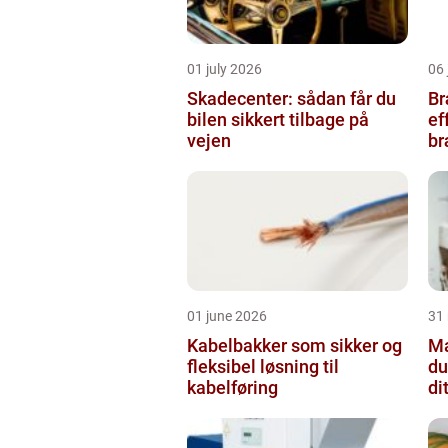
01 july 2026
06 
Skadecenter: sådan får du
Bræ
bilen sikkert tilbage på
ef
vejen
b
01 june 2026
31
Kabelbakker som sikker og
Male
fleksibel løsning til
du
kabelføring
di