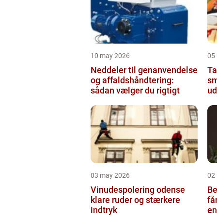
10 may 2026
05
Neddeler til genanvendelse
Tap
og affaldshåndtering:
sm
sådan vælger du rigtigt
ud
03 may 2026
02
Vinudespolering odense
Be
klare ruder og stærkere
få
indtryk
en