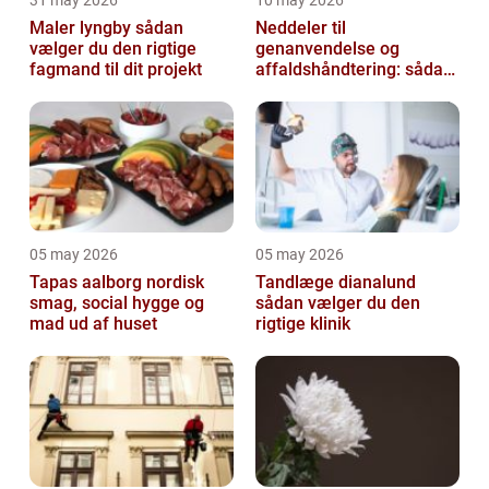
31 may 2026
10 may 2026
Maler lyngby sådan
Neddeler til
vælger du den rigtige
genanvendelse og
fagmand til dit projekt
affaldshåndtering: sådan
vælger du rigtigt
05 may 2026
05 may 2026
Tapas aalborg nordisk
Tandlæge dianalund
smag, social hygge og
sådan vælger du den
mad ud af huset
rigtige klinik