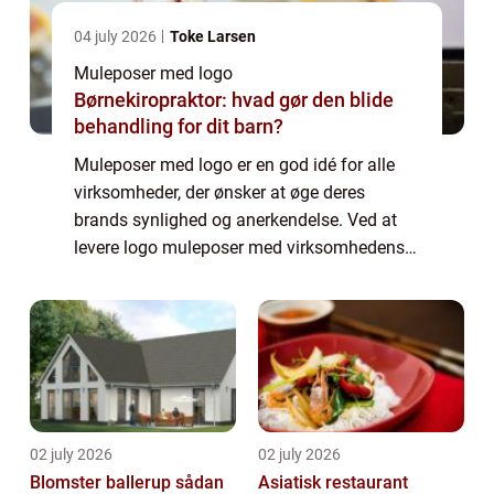
04 july 2026
Toke Larsen
Muleposer med logo
Børnekiropraktor: hvad gør den blide
behandling for dit barn?
Muleposer med logo er en god idé for alle
virksomheder, der ønsker at øge deres
brands synlighed og anerkendelse. Ved at
levere logo muleposer med virksomhedens
logo på, vil kunderne konstant blive mindet
om virksomheden, uanset hvor de går hen.
Logo...
02 july 2026
02 july 2026
Blomster ballerup sådan
Asiatisk restaurant