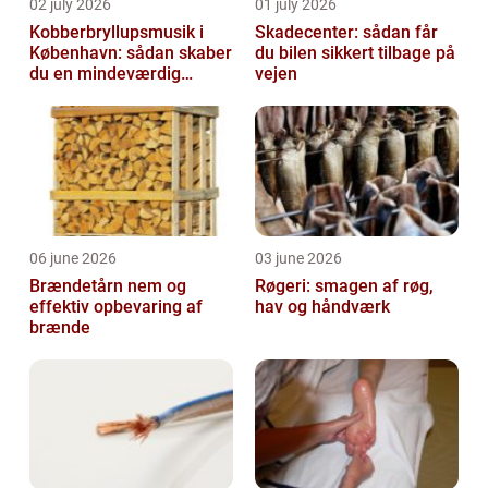
02 july 2026
01 july 2026
Kobberbryllupsmusik i
Skadecenter: sådan får
København: sådan skaber
du bilen sikkert tilbage på
du en mindeværdig
vejen
morgen
06 june 2026
03 june 2026
Brændetårn nem og
Røgeri: smagen af røg,
effektiv opbevaring af
hav og håndværk
brænde