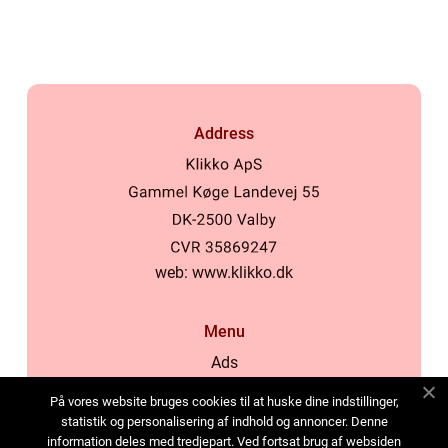
Address
web:
www.klikko.dk
Menu
Ads
About Us
På vores website bruges cookies til at huske dine indstillinger,
Cookies
statistik og personalisering af indhold og annoncer. Denne
information deles med tredjepart. Ved fortsat brug af websiden
Contact