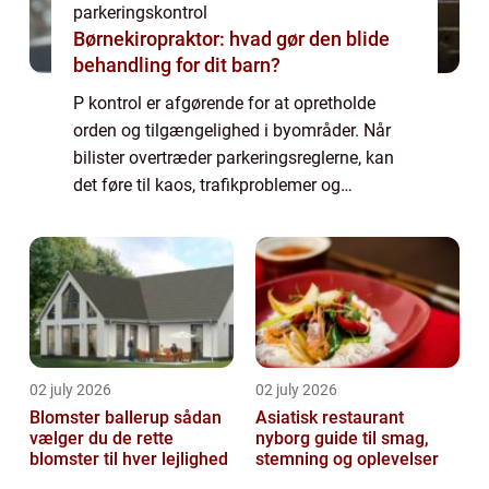
parkeringskontrol
Børnekiropraktor: hvad gør den blide
behandling for dit barn?
P kontrol er afgørende for at opretholde
orden og tilgængelighed i byområder. Når
bilister overtræder parkeringsreglerne, kan
det føre til kaos, trafikproblemer og
frustration hos andre trafikanter. I denne
artikel vil vi udforske betydningen af p ko...
02 july 2026
02 july 2026
Blomster ballerup sådan
Asiatisk restaurant
vælger du de rette
nyborg guide til smag,
blomster til hver lejlighed
stemning og oplevelser