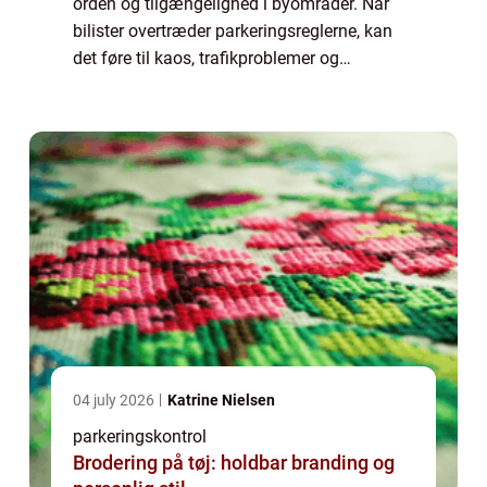
orden og tilgængelighed i byområder. Når
bilister overtræder parkeringsreglerne, kan
det føre til kaos, trafikproblemer og
frustration hos andre trafikanter. I denne
artikel vil vi udforske betydningen af p ko...
04 july 2026
Katrine Nielsen
parkeringskontrol
Brodering på tøj: holdbar branding og