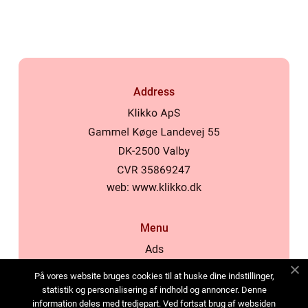
Address
web:
www.klikko.dk
Menu
Ads
About Us
På vores website bruges cookies til at huske dine indstillinger,
Cookies
statistik og personalisering af indhold og annoncer. Denne
information deles med tredjepart. Ved fortsat brug af websiden
Contact