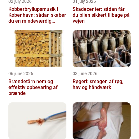
02 july 2026
01 july 2026
Kobberbryllupsmusik i
Skadecenter: sådan får
København: sådan skaber
du bilen sikkert tilbage på
du en mindeværdig
vejen
morgen
06 june 2026
03 june 2026
Brændetårn nem og
Røgeri: smagen af røg,
effektiv opbevaring af
hav og håndværk
brænde