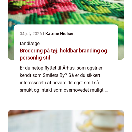
04 july 2026
Katrine Nielsen
tandlæge
Brodering på tøj: holdbar branding og
personlig stil
Er du netop flyttet til Århus, som også er
kendt som Smilets By? Så er du sikkert
interesseret i at bevare dit eget smil så
smukt og intakt som overhovedet muligt.
Derfor bør du som noget af det første udse
dig e...