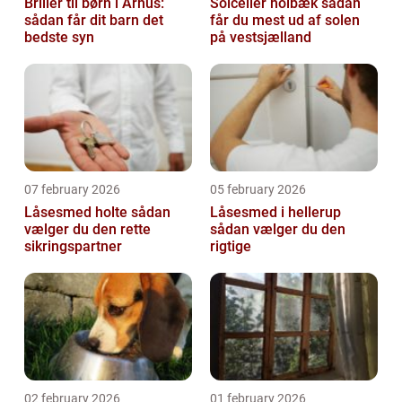
Briller til børn i Århus:
Solceller holbæk sådan
sådan får dit barn det
får du mest ud af solen
bedste syn
på vestsjælland
07 february 2026
05 february 2026
Låsesmed holte sådan
Låsesmed i hellerup
vælger du den rette
sådan vælger du den
sikringspartner
rigtige
02 february 2026
01 february 2026