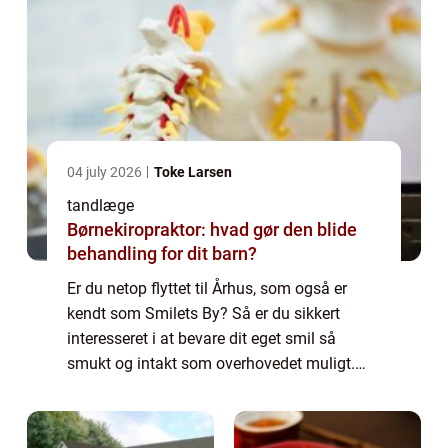
04 july 2026
Toke Larsen
tandlæge
Børnekiropraktor: hvad gør den blide
behandling for dit barn?
Er du netop flyttet til Århus, som også er
kendt som Smilets By? Så er du sikkert
interesseret i at bevare dit eget smil så
smukt og intakt som overhovedet muligt.
Derfor bør du som noget af det første udse
dig e...