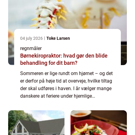
04 july 2026
Toke Larsen
regnmåler
Børnekiropraktor: hvad gør den blide
behandling for dit barn?
Sommeren er lige rundt om hjørnet – og det
er derfor på høje tid at overveje, hvilke tiltag
der skal udføres i haven. I år vælger mange
danskere at feriere under hjemlige
himmelstrøg og bruge tiden på at forskønne
haven. Hører du til denne gruppe er ...