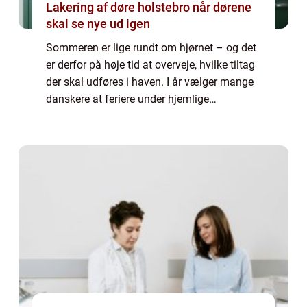
Lakering af døre holstebro når dørene
skal se nye ud igen
Sommeren er lige rundt om hjørnet – og det
er derfor på høje tid at overveje, hvilke tiltag
der skal udføres i haven. I år vælger mange
danskere at feriere under hjemlige
himmelstrøg og bruge tiden på at forskønne
haven. Hører du til denne gruppe er ...