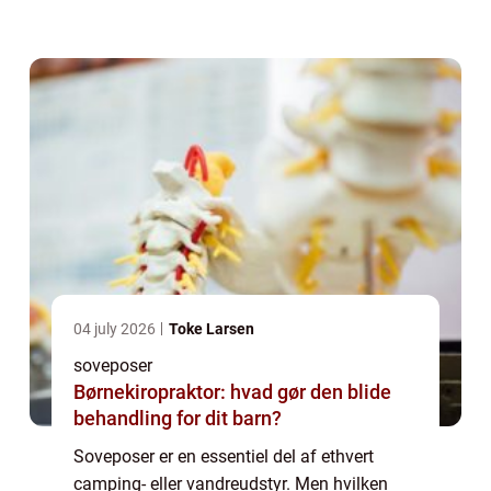
designet til forskellige vejrforhold og behov. I
denne artikel vil vi gennemgå de forsk...
04 july 2026
Toke Larsen
soveposer
Børnekiropraktor: hvad gør den blide
behandling for dit barn?
Soveposer er en essentiel del af ethvert
camping- eller vandreudstyr. Men hvilken