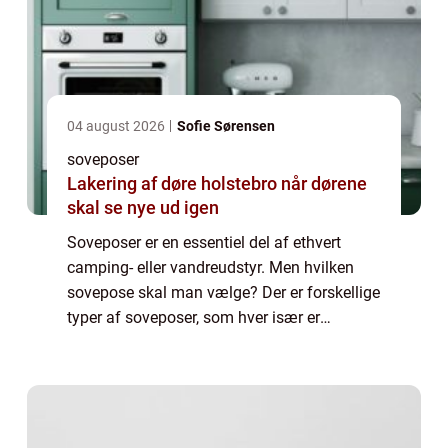
04 august 2026
Sofie Sørensen
soveposer
Lakering af døre holstebro når dørene
skal se nye ud igen
Soveposer er en essentiel del af ethvert
camping- eller vandreudstyr. Men hvilken
sovepose skal man vælge? Der er forskellige
typer af soveposer, som hver især er
designet til forskellige vejrforhold og behov. I
denne artikel vil vi gennemgå de forsk...