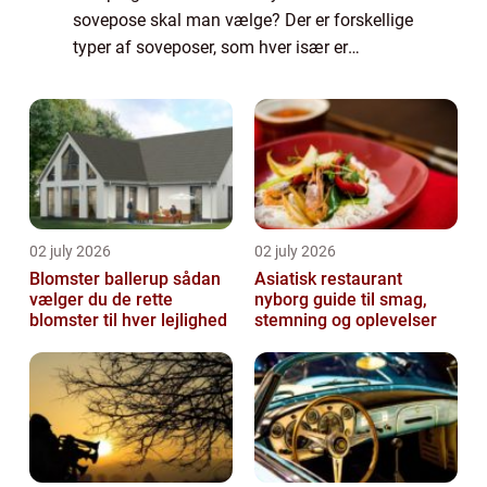
sovepose skal man vælge? Der er forskellige
typer af soveposer, som hver især er
designet til forskellige vejrforhold og behov. I
denne artikel vil vi gennemgå de forsk...
02 july 2026
02 july 2026
Blomster ballerup sådan
Asiatisk restaurant
vælger du de rette
nyborg guide til smag,
blomster til hver lejlighed
stemning og oplevelser