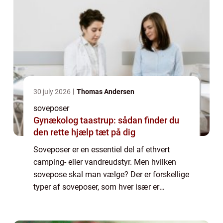
30 july 2026
Thomas Andersen
soveposer
Gynækolog taastrup: sådan finder du
den rette hjælp tæt på dig
Soveposer er en essentiel del af ethvert
camping- eller vandreudstyr. Men hvilken
sovepose skal man vælge? Der er forskellige
typer af soveposer, som hver især er
designet til forskellige vejrforhold og behov. I
denne artikel vil vi gennemgå de forsk...