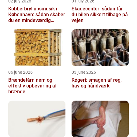
02 july 2026
01 july 2026
Kobberbryllupsmusik i
Skadecenter: sådan får
København: sådan skaber
du bilen sikkert tilbage på
du en mindeværdig
vejen
morgen
06 june 2026
03 june 2026
Brændetårn nem og
Røgeri: smagen af røg,
effektiv opbevaring af
hav og håndværk
brænde