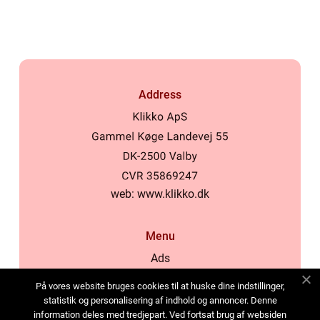
Address
web:
www.klikko.dk
Menu
Ads
About Us
På vores website bruges cookies til at huske dine indstillinger,
Cookies
statistik og personalisering af indhold og annoncer. Denne
information deles med tredjepart. Ved fortsat brug af websiden
Contact