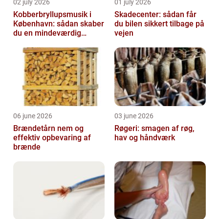
02 july 2026
01 july 2026
Kobberbryllupsmusik i
Skadecenter: sådan får
København: sådan skaber
du bilen sikkert tilbage på
du en mindeværdig
vejen
morgen
06 june 2026
03 june 2026
Brændetårn nem og
Røgeri: smagen af røg,
effektiv opbevaring af
hav og håndværk
brænde