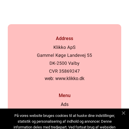
Address
web:
www.klikko.dk
Menu
Ads
About Us
På vores website bruges cookies til at huske dine indstillinger,
Cookies
statistik og personalisering af indhold og annoncer. Denne
information deles med tredjepart. Ved fortsat brug af websiden
Contact