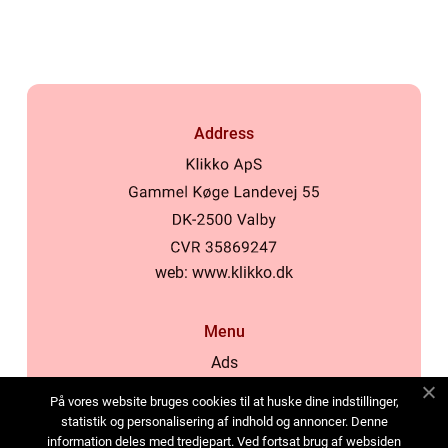
Address
web:
www.klikko.dk
Menu
Ads
About Us
På vores website bruges cookies til at huske dine indstillinger,
Cookies
statistik og personalisering af indhold og annoncer. Denne
information deles med tredjepart. Ved fortsat brug af websiden
Contact