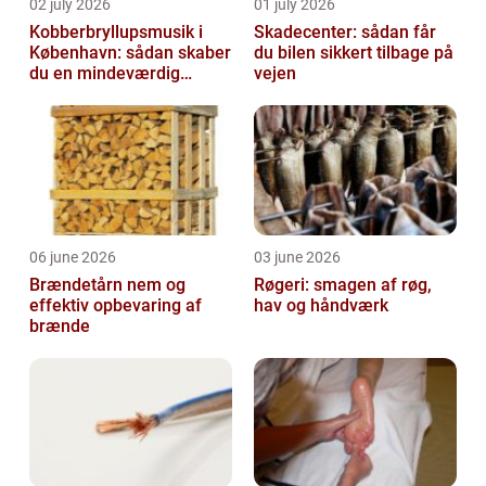
02 july 2026
01 july 2026
Kobberbryllupsmusik i
Skadecenter: sådan får
København: sådan skaber
du bilen sikkert tilbage på
du en mindeværdig
vejen
morgen
06 june 2026
03 june 2026
Brændetårn nem og
Røgeri: smagen af røg,
effektiv opbevaring af
hav og håndværk
brænde