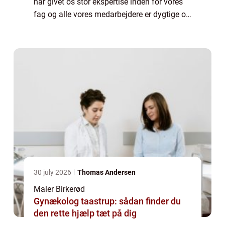
har givet os stor ekspertise inden for vores
fag og alle vores medarbejdere er dygtige og
kompetente malere. De har alle stor
baggrundsviden omkring alt, hvad der kan ...
30 july 2026
Thomas Andersen
Maler Birkerød
Gynækolog taastrup: sådan finder du
den rette hjælp tæt på dig