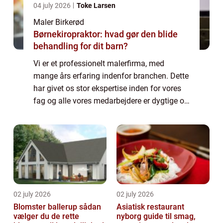
04 july 2026
Toke Larsen
Maler Birkerød
Børnekiropraktor: hvad gør den blide
behandling for dit barn?
Vi er et professionelt malerfirma, med
mange års erfaring indenfor branchen. Dette
har givet os stor ekspertise inden for vores
fag og alle vores medarbejdere er dygtige og
kompetente malere. De har alle stor
baggrundsviden omkring alt, hvad der kan ...
02 july 2026
02 july 2026
Blomster ballerup sådan
Asiatisk restaurant
vælger du de rette
nyborg guide til smag,