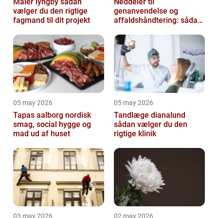
Maler lyngby sådan
Neddeler til
vælger du den rigtige
genanvendelse og
fagmand til dit projekt
affaldshåndtering: sådan
vælger du rigtigt
05 may 2026
05 may 2026
Tapas aalborg nordisk
Tandlæge dianalund
smag, social hygge og
sådan vælger du den
mad ud af huset
rigtige klinik
03 may 2026
02 may 2026