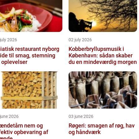
july 2026
02 july 2026
iatisk restaurant nyborg
Kobberbryllupsmusik i
ide til smag, stemning
København: sådan skaber
 oplevelser
du en mindeværdig morgen
june 2026
03 june 2026
ndetårn nem og
Røgeri: smagen af røg, hav
fektiv opbevaring af
og håndværk
rænde