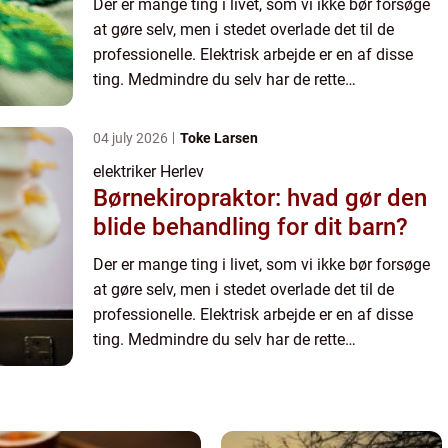
Der er mange ting i livet, som vi ikke bør forsøge
at gøre selv, men i stedet overlade det til de
professionelle. Elektrisk arbejde er en af disse
ting. Medmindre du selv har de rette
kvalifikationer og erfaring, er det bedst at overlade
el-arbejde t...
04 july 2026
Toke Larsen
elektriker Herlev
Børnekiropraktor: hvad gør den
blide behandling for dit barn?
Der er mange ting i livet, som vi ikke bør forsøge
at gøre selv, men i stedet overlade det til de
professionelle. Elektrisk arbejde er en af disse
ting. Medmindre du selv har de rette
kvalifikationer og erfaring, er det bedst at overlade
el-arbejde t...