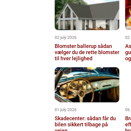
02 july 2026
02 
Blomster ballerup sådan
As
vælger du de rette blomster
gu
til hver lejlighed
og
01 july 2026
06 
Skadecenter: sådan får du
Bræ
bilen sikkert tilbage på
ef
vejen
b