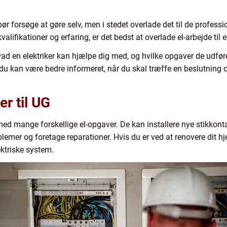
bør forsøge at gøre selv, men i stedet overlade det til de professio
alifikationer og erfaring, er det bedst at overlade el-arbejde til 
vad en elektriker kan hjælpe dig med, og hvilke opgaver de udføre
 du kan være bedre informeret, når du skal træffe en beslutning 
er til UG
 med mange forskellige el-opgaver. De kan installere nye stikkont
blemer og foretage reparationer. Hvis du er ved at renovere dit h
ektriske system.