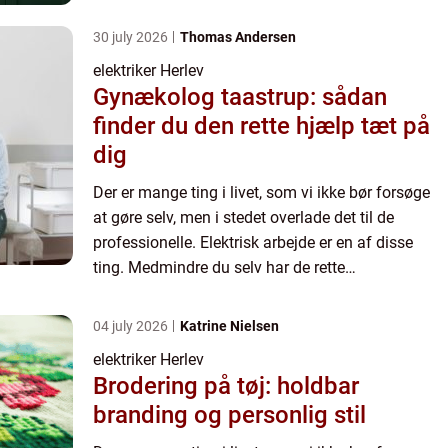
kvalifikationer og erfaring, er det bedst at overlade
el-arbejde t...
30 july 2026
Thomas Andersen
elektriker Herlev
Gynækolog taastrup: sådan
finder du den rette hjælp tæt på
dig
Der er mange ting i livet, som vi ikke bør forsøge
at gøre selv, men i stedet overlade det til de
professionelle. Elektrisk arbejde er en af disse
ting. Medmindre du selv har de rette
kvalifikationer og erfaring, er det bedst at overlade
el-arbejde t...
04 july 2026
Katrine Nielsen
elektriker Herlev
Brodering på tøj: holdbar
branding og personlig stil