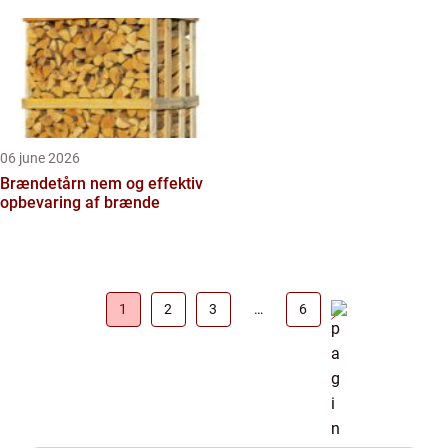
06 june 2026
Brændetårn nem og effektiv
opbevaring af brænde
1
2
3
…
6