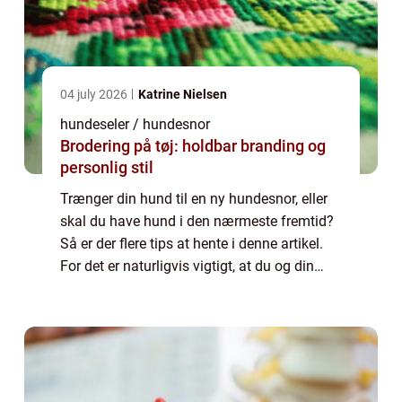
04 july 2026
Katrine Nielsen
hundeseler / hundesnor
Brodering på tøj: holdbar branding og
personlig stil
Trænger din hund til en ny hundesnor, eller
skal du have hund i den nærmeste fremtid?
Så er der flere tips at hente i denne artikel.
For det er naturligvis vigtigt, at du og din
hund ender med den helt rette snor. Særligt
når man tager i betragtning,...