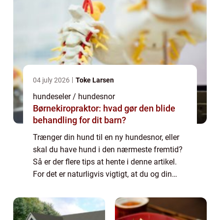
04 july 2026
Toke Larsen
hundeseler / hundesnor
Børnekiropraktor: hvad gør den blide
behandling for dit barn?
Trænger din hund til en ny hundesnor, eller
skal du have hund i den nærmeste fremtid?
Så er der flere tips at hente i denne artikel.
For det er naturligvis vigtigt, at du og din
hund ender med den helt rette snor. Særligt
når man tager i betragtning,...