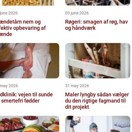
june 2026
03 june 2026
ndetårn nem og
Røgeri: smagen af røg, hav
fektiv opbevaring af
og håndværk
rænde
 may 2026
31 may 2026
dklinik: vejen til sunde
Maler lyngby sådan vælger
 smertefri fødder
du den rigtige fagmand til
dit projekt