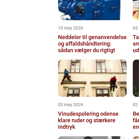
10 may 2026
05
Neddeler til genanvendelse
Tap
og affaldshåndtering:
sm
sådan vælger du rigtigt
ud
03 may 2026
02
Vinudespolering odense
Be
klare ruder og stærkere
få
indtryk
en