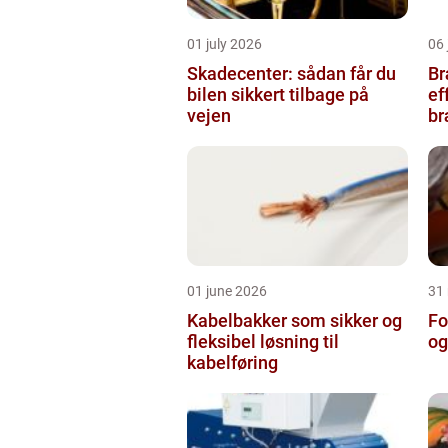
01 july 2026
06 
Skadecenter: sådan får du
Bræ
bilen sikkert tilbage på
ef
vejen
b
01 june 2026
31
Kabelbakker som sikker og
Fo
fleksibel løsning til
og
kabelføring