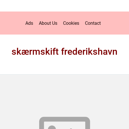
Ads
About Us
Cookies
Contact
skærmskift frederikshavn