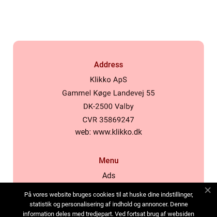
Address
web:
www.klikko.dk
Menu
Ads
About Us
På vores website bruges cookies til at huske dine indstillinger,
Cookies
statistik og personalisering af indhold og annoncer. Denne
information deles med tredjepart. Ved fortsat brug af websiden
Contact