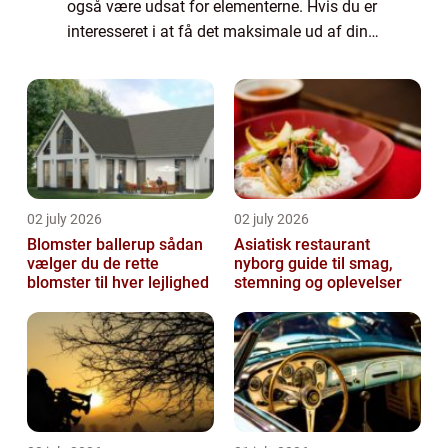
også være udsat for elementerne. Hvis du er
interesseret i at få det maksimale ud af din
terrasse, vil vi i dette indlæg komme
nærmere ind på fordelene ved, at få en...
02 july 2026
02 july 2026
Blomster ballerup sådan
Asiatisk restaurant
vælger du de rette
nyborg guide til smag,
blomster til hver lejlighed
stemning og oplevelser