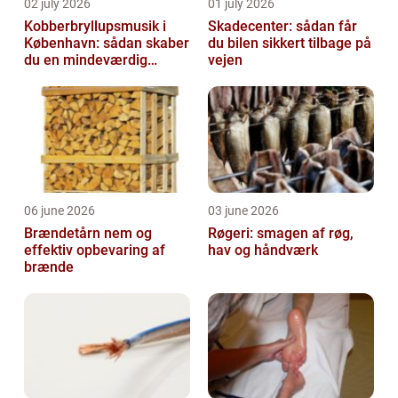
02 july 2026
01 july 2026
Kobberbryllupsmusik i
Skadecenter: sådan får
København: sådan skaber
du bilen sikkert tilbage på
du en mindeværdig
vejen
morgen
06 june 2026
03 june 2026
Brændetårn nem og
Røgeri: smagen af røg,
effektiv opbevaring af
hav og håndværk
brænde