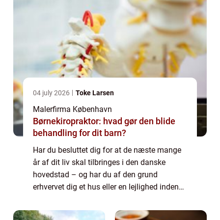
04 july 2026
Toke Larsen
Malerfirma København
Børnekiropraktor: hvad gør den blide
behandling for dit barn?
Har du besluttet dig for at de næste mange
år af dit liv skal tilbringes i den danske
hovedstad – og har du af den grund
erhvervet dig et hus eller en lejlighed inden
for bygrænsen? Så har du meget at se frem
til. Danmarks største metropol har rigtig...