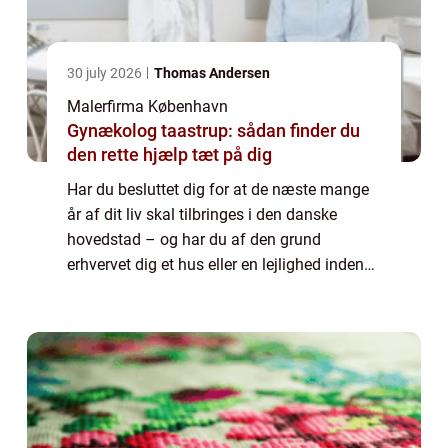
30 july 2026
Thomas Andersen
Malerfirma København
Gynækolog taastrup: sådan finder du
den rette hjælp tæt på dig
Har du besluttet dig for at de næste mange
år af dit liv skal tilbringes i den danske
hovedstad – og har du af den grund
erhvervet dig et hus eller en lejlighed inden
for bygrænsen? Så har du meget at se frem
til. Danmarks største metropol har rigtig...