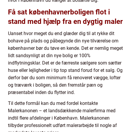
hvor i København du vælger at bosætte dig.
Få sat københavnerboligen flot i
stand med hjælp fra en dygtig maler
Uanset hvor meget du end glæder dig til at rykke dit
bohave på plads og påbegynde din nye tilværelse om
københavner bør du tøve en kende. Det er nemlig meget
lidt sandsynligt at din nye bolig er 100%
indflytningsklar. Det er de færreste sælgere som sætter
huse eller lejligheder i tip top stand forud for et salg. Og
derfor bør du som minimum få renoveret vægge, lofter
og træværk i boligen, så den fremstår pæn og
præsentabel inden du flytter ind.
Til dette formål kan du med fordel kontakte
Malerkanonen – et landsdækkende malerfirma med
indtil flere afdelinger i København. Malerkanonen
tilbyder professionelt udført malerarbejde til nogle af