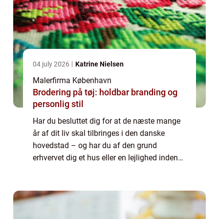
04 july 2026
Katrine Nielsen
Malerfirma København
Brodering på tøj: holdbar branding og
personlig stil
Har du besluttet dig for at de næste mange
år af dit liv skal tilbringes i den danske
hovedstad – og har du af den grund
erhvervet dig et hus eller en lejlighed inden
for bygrænsen? Så har du meget at se frem
til. Danmarks største metropol har rigtig...