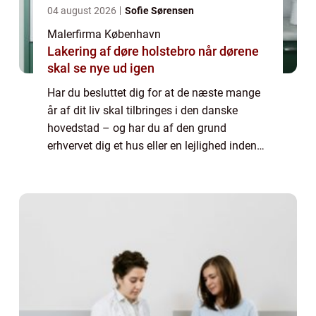
04 august 2026
Sofie Sørensen
Malerfirma København
Lakering af døre holstebro når dørene
skal se nye ud igen
Har du besluttet dig for at de næste mange
år af dit liv skal tilbringes i den danske
hovedstad – og har du af den grund
erhvervet dig et hus eller en lejlighed inden
for bygrænsen? Så har du meget at se frem
til. Danmarks største metropol har rigtig...