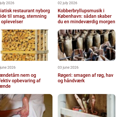
july 2026
02 july 2026
iatisk restaurant nyborg
Kobberbryllupsmusik i
ide til smag, stemning
København: sådan skaber
 oplevelser
du en mindeværdig morgen
june 2026
03 june 2026
ndetårn nem og
Røgeri: smagen af røg, hav
fektiv opbevaring af
og håndværk
rænde