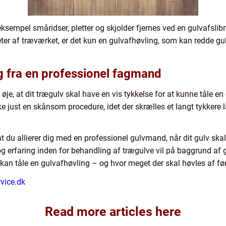
sempel småridser, pletter og skjolder fjernes ved en gulvafslib
ter af træværket, er det kun en gulvafhøvling, som kan redde gulv
ng fra en professionel fagmand
r øje, at dit trægulv skal have en vis tykkelse for at kunne tåle e
e just en skånsom procedure, idet der skrælles et langt tykkere l
t du allierer dig med en professionel gulvmand, når dit gulv ska
 erfaring inden for behandling af trægulve vil på baggrund af 
t kan tåle en gulvafhøvling – og hvor meget der skal høvles af fø
vice.dk
Read more articles here