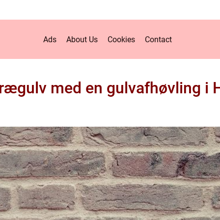
Ads
About Us
Cookies
Contact
trægulv med en gulvafhøvling i 