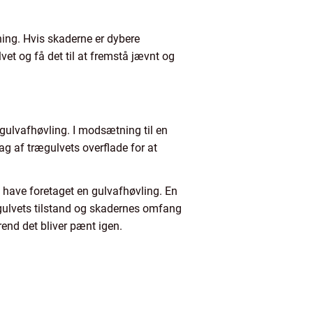
ning. Hvis skaderne er dybere
et og få det til at fremstå jævnt og
n gulvafhøvling. I modsætning til en
ag af trægulvets overflade for at
l have foretaget en gulvafhøvling. En
gulvets tilstand og skadernes omfang
rend det bliver pænt igen.