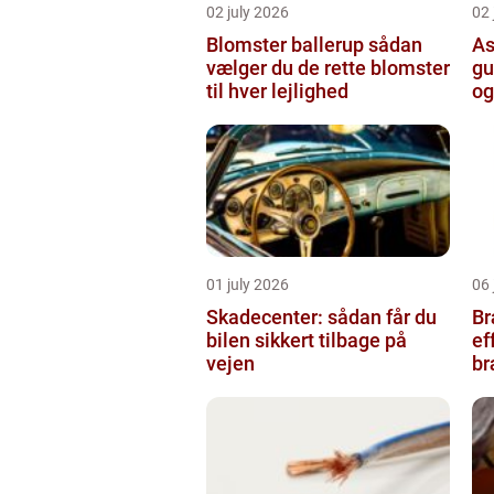
02 july 2026
02 
Blomster ballerup sådan
As
vælger du de rette blomster
gu
til hver lejlighed
og
01 july 2026
06 
Skadecenter: sådan får du
Bræ
bilen sikkert tilbage på
ef
vejen
b