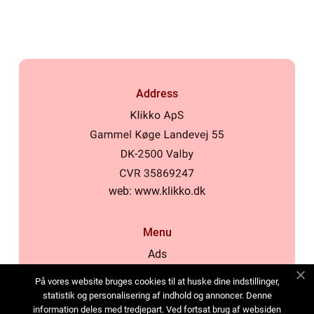
Address
web:
www.klikko.dk
Menu
Ads
About Us
På vores website bruges cookies til at huske dine indstillinger,
Cookies
statistik og personalisering af indhold og annoncer. Denne
information deles med tredjepart. Ved fortsat brug af websiden
Contact