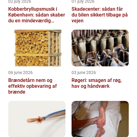
02 july 2026
01 july 2026
Kobberbryllupsmusik i
Skadecenter: sådan får
København: sådan skaber
du bilen sikkert tilbage på
du en mindeværdig
vejen
morgen
06 june 2026
03 june 2026
Brændetårn nem og
Røgeri: smagen af røg,
effektiv opbevaring af
hav og håndværk
brænde